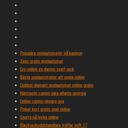
Populära spelautomater på kasinon
Zeus gratis spelautomat
Gry online za darmo svart jack
Bästa spelautomater att spela online
Dubbel diamant spelautomat online gratis
Närmaste casino nära atlanta georgia
Online casino vinnare usa
Poker kort gratis spel online
Snurra på lycka online
Blackjackoddshandlare träffar soft 17