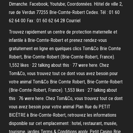
Dimanche. Facebook; Youtube; Coordonnées. Hôtel de ville 2,
rue de Verdun 77255 Brie-Comte-Robert Cedex. Tél : 01 60
62 64 00 Fax : 01 60 62 64 28 Courriel
Trouvez rapidement un centre de protection maternelle et
infantile à Brie-Comte-Robert et prenez rendez-vous
gratuitement en ligne en quelques clics Tom&Co Brie Comte
Robert, Brie-Comte-Robert (Brie-Comte-Robert, France).
1,552 likes · 22 talking about this · 77 were here. Chez
Tom&Co, vous trouvez tout ce dont vous avez besoin pour
votre animal Tom&Co Brie Comte Robert, Brie-Comte-Robert
(Brie-Comte-Robert, France). 1,553 likes · 27 talking about
this · 76 were here. Chez Tom&Co, vous trouvez tout ce dont
vous avez besoin pour votre animal Plan Rue du PETIT
BICÊTRE à Brie-Comte-Robert, retrouvez les informations
disponible sur cet emplacement : hotel, restaurant, musée,
tourisme, jardins Terms & Conditions apply. Petit Casino Brie