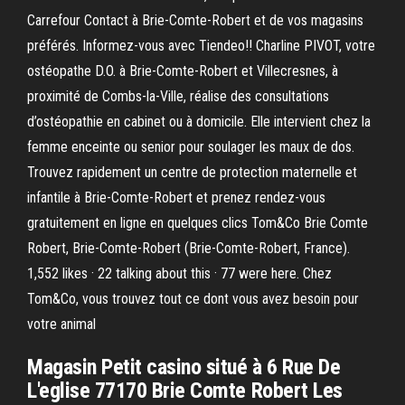
Carrefour Contact à Brie-Comte-Robert et de vos magasins
préférés. Informez-vous avec Tiendeo!! Charline PIVOT, votre
ostéopathe D.O. à Brie-Comte-Robert et Villecresnes, à
proximité de Combs-la-Ville, réalise des consultations
d’ostéopathie en cabinet ou à domicile. Elle intervient chez la
femme enceinte ou senior pour soulager les maux de dos.
Trouvez rapidement un centre de protection maternelle et
infantile à Brie-Comte-Robert et prenez rendez-vous
gratuitement en ligne en quelques clics Tom&Co Brie Comte
Robert, Brie-Comte-Robert (Brie-Comte-Robert, France).
1,552 likes · 22 talking about this · 77 were here. Chez
Tom&Co, vous trouvez tout ce dont vous avez besoin pour
votre animal
Magasin Petit casino situé à 6 Rue De
L'eglise 77170 Brie Comte Robert Les