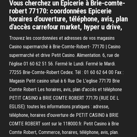
Vous cherchez un Epicerie à Brie-comte-
robert 77170: coordonnées Epicerie
horaires d'ouverture, téléphone, avis, plan
d'accès carrefour market, hyper u drive,
Trouvez les coordonnées et adresses de vos magasins
Casino supermarché à Brie-Comte-Robert- 77170 | Casino
supermarché et drive Petit Casino. Alimentation. 6, rue de
l'église 01 60 62 51 56. Fermé le Lundi. Fermé le Mardi.
77255 Brie-Comte-Robert Cedex. Tél : 01 60 62 64 00 Fax :
Magasin Petit casino situé à 6 Rue De L'eglise 77170 Brie
Comte Robert Les horaires, avis, plan d'accès et téléphone
PETIT CASINO à BRIE COMTE ROBERT 77170 (RUE DE L
EGLISE): toutes les informations pratiques : adresse,
téléphone, horaires d'ouverture de PETIT CASINO à BRIE
COMTE ROBERT sont sur le 118000.fr. Petit Casino à Brie
Comte Robert, Commerce, horaires, téléphone, avis, plan.