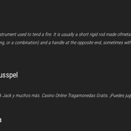
strument used to tend a fire. It is usually a short rigid rod made ofmeta
ng, or a combination) and a handle at the opposite end, sometimes with 
nusspel
ack Jack y muchos más. Casino Online Tragamonedas Gratis. ¡Puedes ju
a