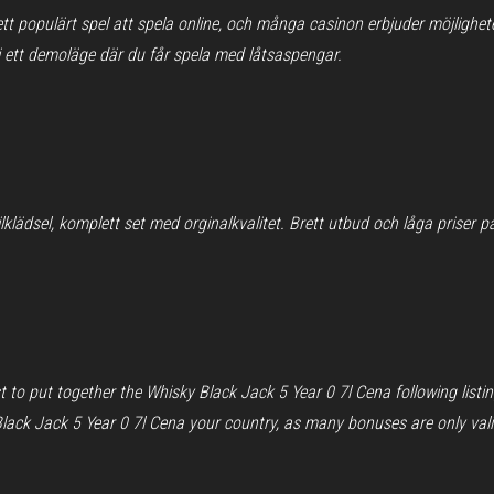
tt populärt spel att spela online, och många casinon erbjuder möjlighete
 i ett demoläge där du får spela med låtsaspengar.
klädsel, komplett set med orginalkvalitet. Brett utbud och låga priser på
 to put together the Whisky Black Jack 5 Year 0 7l Cena following listi
lack Jack 5 Year 0 7l Cena your country, as many bonuses are only valid