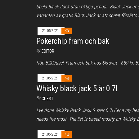
Spela Black Jack utan riktiga pengar. Black Jack är e
varianten av gratis Black Jack är att spelet försätts
21.05.2021
Pokerchip fram och bak
By
EDITOR
Köp Bilklädsel, Fram och bak hos Skruvat - 689 kr. Bil
21.05.2021
Whisky black jack 5 år 0 7l
By
GUEST
I’ve done Whisky Black Jack 5 Year 0 7l Cena my best
needs the most. The list is based mostly on Whisky B
21.05.2021