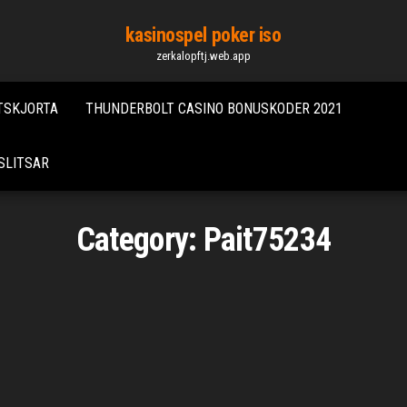
kasinospel poker iso
zerkalopftj.web.app
TSKJORTA
THUNDERBOLT CASINO BONUSKODER 2021
 SLITSAR
Category: Pait75234