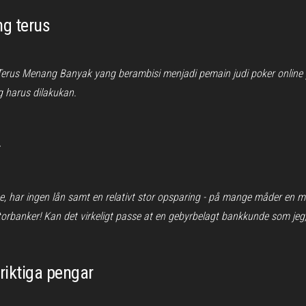
g terus
 Terus Menang Banyak yang berambisi menjadi pemain judi poker online
 harus dilakukan.
r
e, har ingen lån samt en relativt stor opsparing - på mange måder en mø
rbanker! Kan det virkeligt passe at en gebyrbelagt bankkunde som jeg, 
riktiga pengar