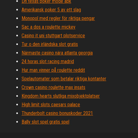
Dh texas poker mode apk
Amerikansk poker 5 av ett slag
Monopol med regler för riktiga pengar
Sac a dos a roulette mickey
Casino it uni stuttgart plotservice
Tur o den irländska slot gratis
Närmaste casino nära atlanta georgia
24 horas slot racing madrid
Hur man vinner på roulette reddit
Spelautomater som betalar riktiga kontanter
Crown casino roulette max insats
Kingdom hearts slutliga mixobjektplatser
High limit slots caesars palace
Thunderbolt casino bonuskoder 2021
Bally slot spel gratis spel