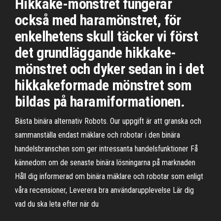
Hikkake-mönstret fungerar
också med haramönstret, för
enkelhetens skull täcker vi först
det grundläggande hikkake-
mönstret och dyker sedan in i det
hikkakeformade mönstret som
bildas på haramiformationen.
Bästa binära alternativ Robots. Our uppgift är att granska och
sammanställa endast mäklare och robotar i den binära
handelsbranschen som ger intressanta handelsfunktioner Få
kännedom om de senaste binära lösningarna på marknaden
Håll dig informerad om binära mäklare och robotar som enligt
våra recensioner, Leverera bra användarupplevelse Lär dig
vad du ska leta efter när du