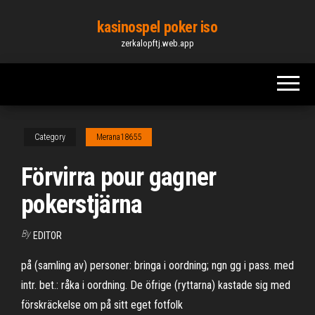
Skip
kasinospel poker iso
to
zerkalopftj.web.app
the
content
Category
Merana18655
Förvirra pour gagner
pokerstjärna
By
EDITOR
på (samling av) personer: bringa i oordning; ngn gg i pass. med
intr. bet.: råka i oordning. De öfrige (ryttarna) kastade sig med
förskräckelse om på sitt eget fotfolk